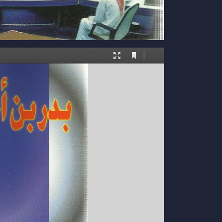
Current
Presentation
Tools
View
Mode