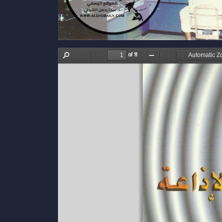
of 11
Find
Previous
Next
Zoom
Zoom
Out
In