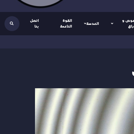
وص و
القوة
اتصل
العدسة
راق
الناعمة
بنا