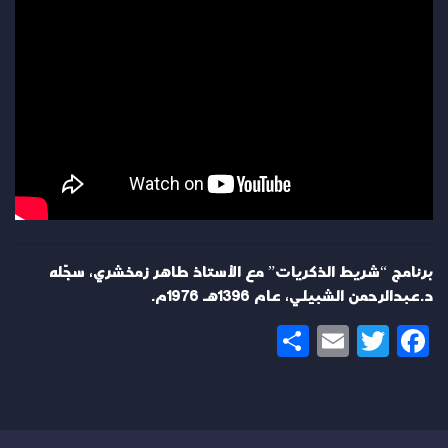
برنامج “شريط الذكريات” مع الأستاذ طاهر زمخشري، سجّله
د.عبدالرحمن الشبيلي، عام 1396هـ 1976م.
Share
Email
Twitter
Facebook