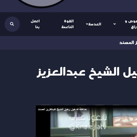
وص و
القوة
اتصل
العدسة
راق
الناعمة
بنا
 المسند
يل الشيخ عبدالعزيز