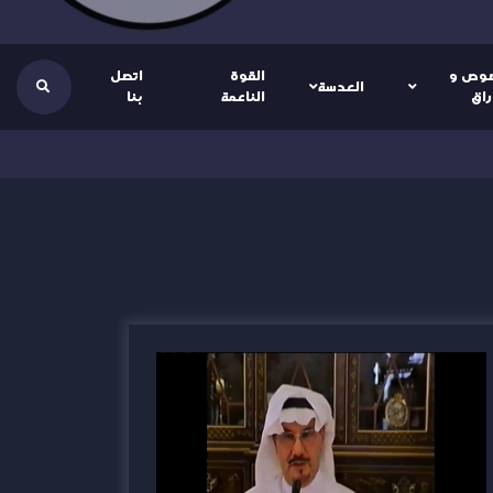
وص و
القوة
اتصل
العدسة
راق
الناعمة
بنا