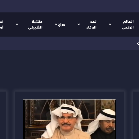
العالم
لغه
مكتبة
نص
مرايا
الرقمى
الوفاء
الشبيلي
أو