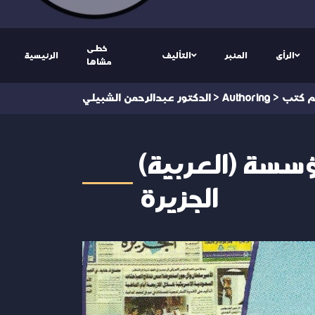
خطى
الرأى
المنبر
التأليف
الرئيسية
مشاها
م كتب
>
Authoring
>
الدكتور عبدالرحمن الشبيلي
(العربية) قصة الجزيرة .. كتاب توثيقي يروي تاريخ قيام مؤسسة
الجزيرة