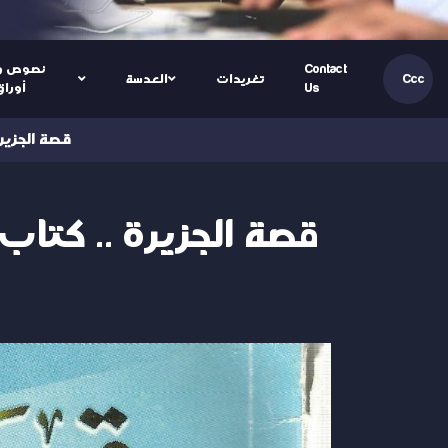
Contact
نصوص و
تغريدات
العدسة
Ccc
Us
أوراق
(العربية) قص