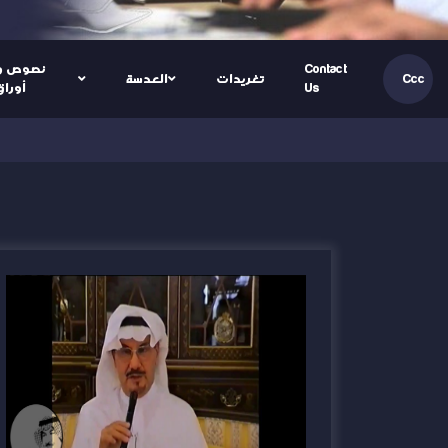
Contact
نصوص و
تغريدات
العدسة
Ccc
Us
أوراق