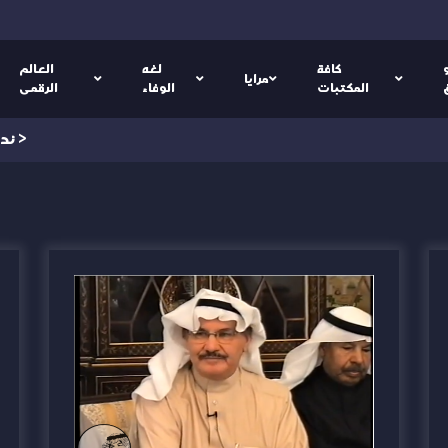
كافة
لغه
العالم
مرايا
المكتبات
الوفاء
الرقمى
>
ند