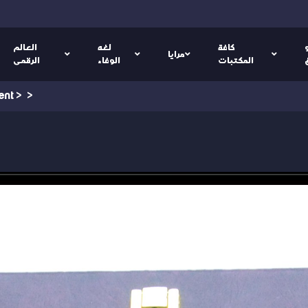
كافة
لغه
العالم
مرايا
المكتبات
الوفاء
الرقمى
ment
>
>