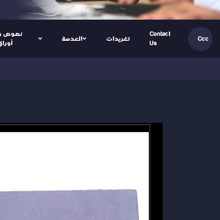
Contact
نصوص و
تغريدات
العدسة
Ccc
Us
أوراق