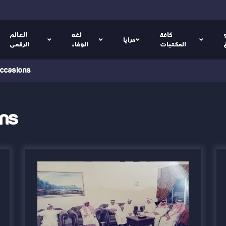
كافة
لغه
العالم
مرايا
المكتبات
الوفاء
الرقمى
ccasions
ons