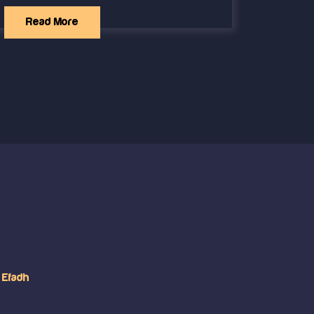
Read More
t
Efadh