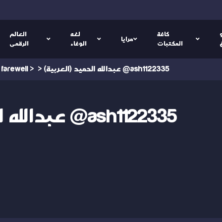
كافة
لغه
العالم
مرايا
المكتبات
الوفاء
الرقمى
(العربية) عبدالله الحميد @ash1122335
>
>
 farewell
(العربية) عبدالله الحميد @ash1122335