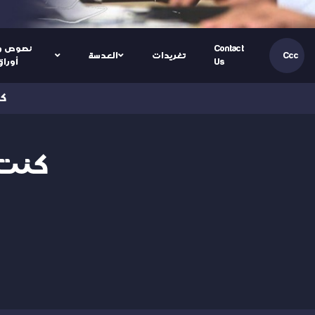
Contact
نصوص و
تغريدات
العدسة
Ccc
Us
أوراق
(ا
(العرب