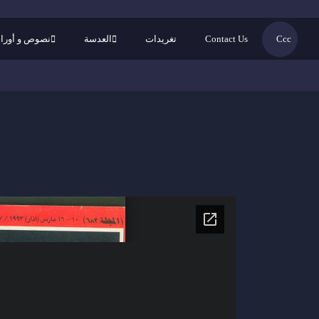
Ccc
Contact Us
تغريدات
العدسة
نصوص و أورا