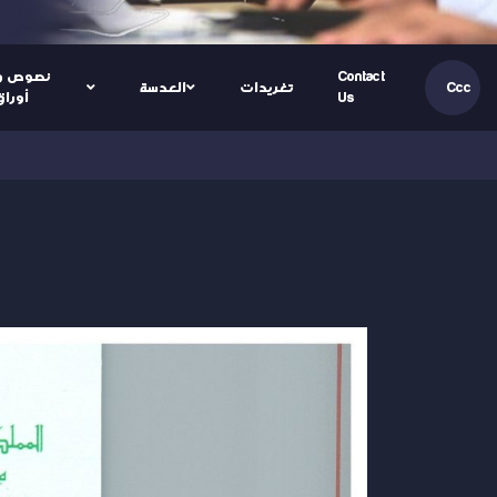
Contact
نصوص و
تغريدات
العدسة
Ccc
Us
أوراق