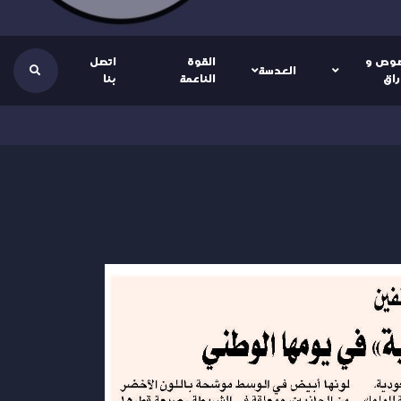
وص و
القوة
اتصل
العدسة
راق
الناعمة
بنا