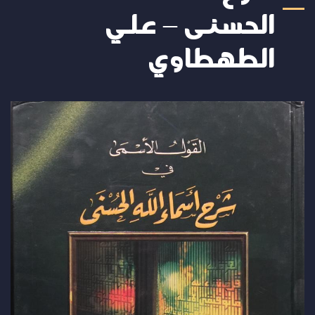
الحسنى – علي
الطهطاوي