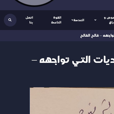
وص و
القوة
اتصل
العدسة
راق
الناعمة
بنا
اجهه – فالح الفالح
يات التي تواجهه –