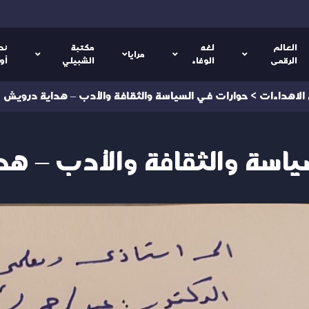
العالم
لغه
مكتبة
نص
مرايا
الرقمى
الوفاء
الشبيلي
أو
 الاهداءات
>
حوارات في السياسة والثقافة والأدب – هداية درويش
ياسة والثقافة والأدب – ه