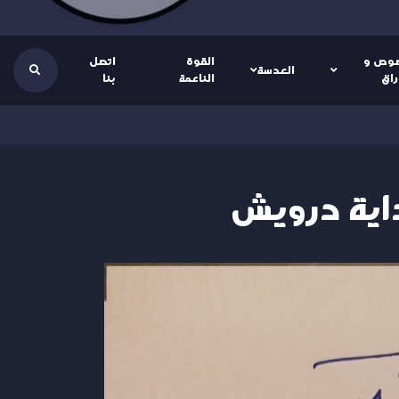
وص و
القوة
اتصل
العدسة
راق
الناعمة
بنا
داية درويش