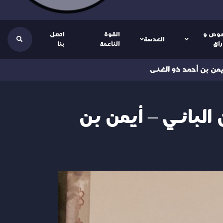
وص و
القوة
اتصل
العدسة
راق
الناعمة
بنا
يمن بن أحمد ذو الغنى
الباني – أيمن بن