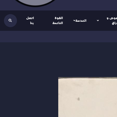
وص و
القوة
اتصل
العدسة
راق
الناعمة
بنا