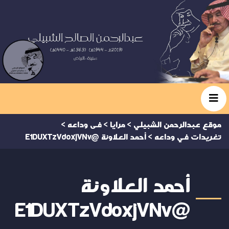
موقع عبدالرحمن الشبيلي
>
مرايا
>
فى وداعه
>
تغريدات في وداعه
>
أحمد العلاونة @E1DUXTzVdoxjVNv
أحمد العلاونة
@E1DUXTzVdoxjVNv