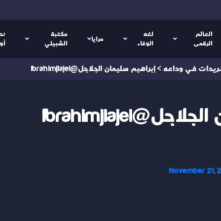
العالم
لغه
مكتبة
نص
مرايا
الرقمى
الوفاء
الشبيلي
أو
ريدات في وداعه
>
إبراهيم سليمان الجلاجل@Ibrahimjlajel
ل@Ibrahimjlajel
November 21, 