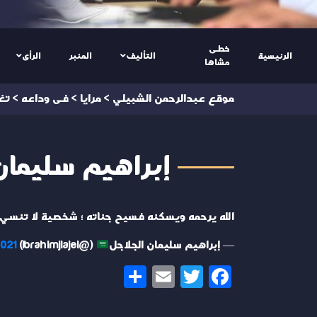
خطى
الرئيسية
التأليف
المنبر
الرأى
مشاها
موقع عبدالرحمن الشبيلي
>
مرايا
>
فى وداعه
>
تغ
إبراهيم سليمان الجلاج
الله يرحمه ويسكنه فسيح جناته ؛ شخصية لا تنسي
— إبراهيم سليمان الجلاجل
(@Ibrahimjlajel)
2021
Share
Email
Twitter
Facebook