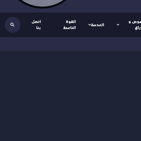
وص و
القوة
اتصل
العدسة
راق
الناعمة
بنا