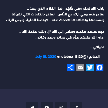
بارك الله فيك وفي خَلَفِه ، هذا الكلام الذي يسرّ ..
نفاخر فيه وفي إرثه مع النّاس ، نفاخر بالكلمات التي نقرأها
ونسمعها ونشاهدها تتحدث عنه .. ترفعنا للعلياء وليس للرثاء
..
مجدٌ صنعه صاحبه ومضى إلى الله ﷻ وتلك حكمة الله ..
ادام الله عليكم عزّه في حياته وبعد وفاته ..
تحياتي ..
— المتابع (@motabea_8120)
July 18, 2020
Share
Email
Twitter
Facebook