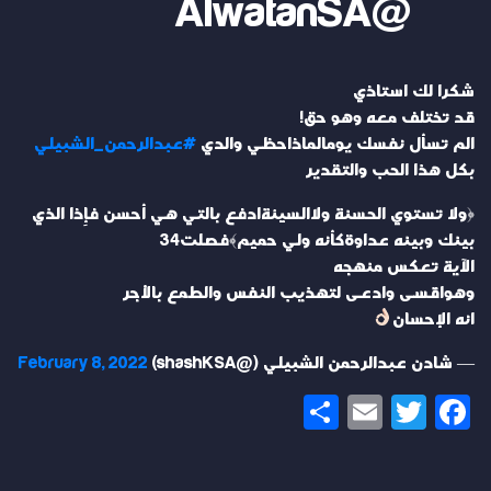
@AlwatanSA
شكرا لك استاذي
قد تختلف معه وهو حق!
الم تسأل نفسك يومالماذاحظي والدي
#عبدالرحمن_الشبيلي
بكل هذا الحب والتقدير
﴿ولا تستوي الحسنة ولاالسيئةادفع بالتي هي أحسن فإِذا الذي
بينك وبينه عداوةكأنه ولي حميم﴾فصلت34
الآية تعكس منهجه
وهواقسى وادعى لتهذيب النفس والطمع بالأجر
انه الإحسان
— شادن عبدالرحمن الشبيلي (@shashKSA)
February 8, 2022
Share
Email
Twitter
Facebook