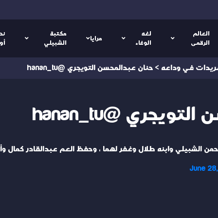
العالم
لغه
مكتبة
نص
مرايا
الرقمى
الوفاء
الشبيلي
أو
ريدات في وداعه
>
حنان عبدالمحسن التويجري @hanan_tu
تويجري @hanan_tu
رحمن الشبيلي وابنه طلال وغفر لهما ، وحفظ العم عبدالقادر كمال وأجز
June 28