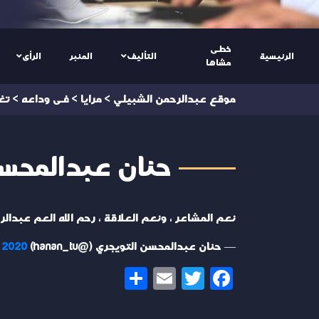
خطى
الرئيسية
التأليف
المنبر
الرأى
مشاها
موقع عبدالرحمن الشبيلي
>
مرايا
>
فى وداعه
>
تغ
حنان عبدالمحسن ال
نعم المشاعر ، ونعم العلاقة ، رحم الله العم عبدال
— حنان عبدالمحسن التويجري (@hanan_tu)
, 2020
Share
Email
Twitter
Facebook