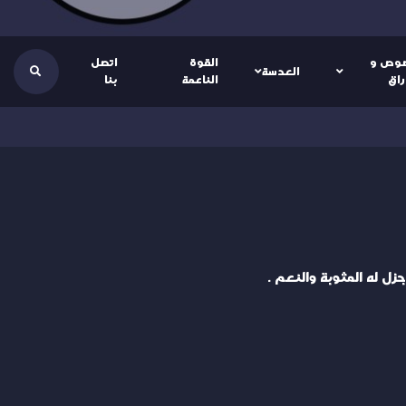
وص و
القوة
اتصل
العدسة
راق
الناعمة
بنا
ل له المثوبة والنعم .