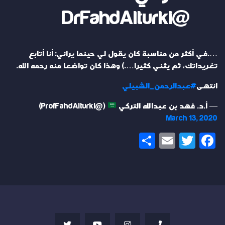
@DrFahdAlturki
….في أكثر من مناسبة كان يقول لي حينما يراني: أنا أتابع
تغريداتك، ثم يثني كثيرا….) وهذا كان تواضعا منه رحمه الله.
انتهى
#عبدالرحمن_الشبيلي
— أ.د. فهد بن عبدالله التركي
‏ (@ProfFahdAlturki)
March 13, 2020
Share
Email
Twitter
Facebook