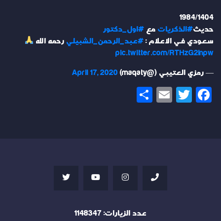
1984/1404
حديث
#الذكريات
مع
#اول_دكتور
سعودي في الاعلام :
#عبد_الرحمن_الشبيلي
رحمه الله
pic.twitter.com/RTHzG2Inpw
— رمزي العتيبي (@maqaty)
April 17, 2020
Share
Email
Twitter
Facebook
عدد الزيارات:
1148347