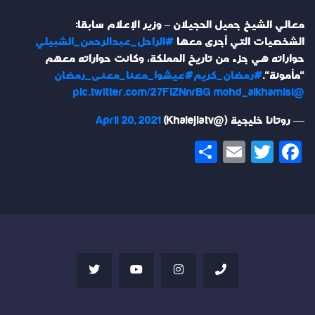
معالي الشيخ جميل الحجيلان – وزير الإعلام سابقا:
الشخصيات التي أجرى معها
#الراحل_عبدالرحمن_الشبيلي
حواراته هي جزء من تاريخ المملكة، وكانت حواراته معهم
"مأمونة".
#رمضان_كريم
#عيشوا_معنا_معنى_رمضان
pic.twitter.com/27FiZNnrBG
@mohd_alkhamisi
— روتانا خليجية (@Khalejiatv)
April 20, 2021
Share
Email
Twitter
Facebook