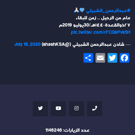
#عبدالرحمن_الشبيلي
عام من الرحيل .. زمن للبقاء
٢٧ذوالقعدة١٤٤٠هـ/30يوليو 2019م
pic.twitter.com/rFCQkPvk5H
— شادن عبدالرحمن الشبيلي (@shashKSA)
July 18, 2020
Share
Email
Twitter
Facebook
عدد الزيارات:
1146246