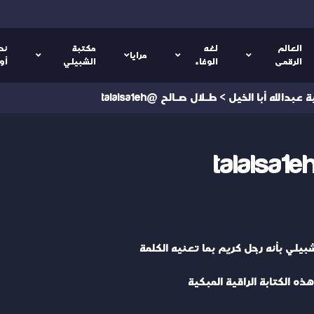
العالم
لغه
مكتبة
نص
مرايا
الرقمى
الوفاء
الشبيلي
أو
ة عبدالله أبا الخيل
>
طـلال صـالح @talalsa1eh
لي بأنه رجل كريم بما تعنيه الكلمة
ه الكتابة الراقية المبكية