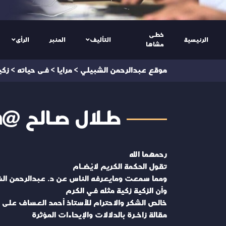
خطى
الرئيسية
التأليف
المنبر
الرأى
مشاها
موقع عبدالرحمن الشبيلي
>
مرايا
>
فى حياته
>
زكي
طـلال صـالح @talalsa1eh
رحمهما الله
تقول الحكمة الكريم لايُضـام
ومما سمعت ومايعرفه الناس عن د. عبدالرحمن الشبي
وأن الزكية زكية مثله في الكرم
خالص الشكر والاحترام للأستاذ أحمد العساف على هذ
مقالة زاخـرة بالدلالات والإيحاءات المؤثرة