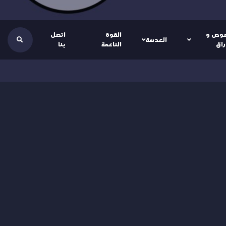
وص و
القوة
اتصل
العدسة
راق
الناعمة
بنا