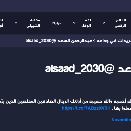
العالم
لغه
مكتبة
نص
مرايا
الرقمى
الوفاء
الشبيلي
أو
ريدات في وداعه
>
عبدالرحمن السعد @alsaad_2030
alsaad_
ه أحسبه والله حسيبه من أولئك الرجال الصادقين المخلصين الذين برّو
لوا بها .
https://t.co/7AI3zzXVRH
November