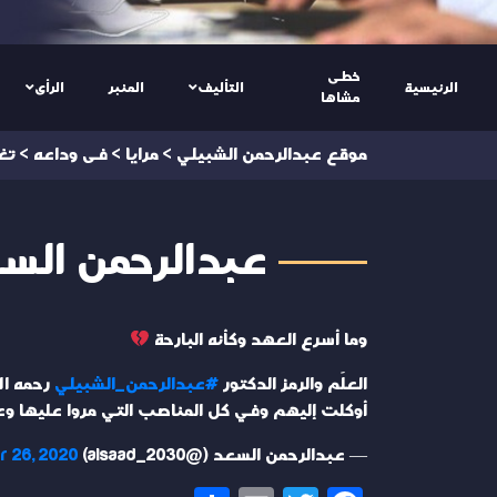
خطى
الرئيسية
التأليف
المنبر
الرأى
مشاها
موقع عبدالرحمن الشبيلي
>
مرايا
>
فى وداعه
>
تغ
عبدالرحمن السعد @2030
وما أسرع العهد وكأنه البارحة
العلَم والرمز الدكتور
#عبدالرحمن_الشبيلي
رحمه الل
أوكلت إليهم وفي كل المناصب التي مروا عليها وعم
— عبدالرحمن السعد (@alsaad_2030)
 26, 2020