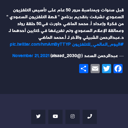
قبل سنوات وبمناسبة مرور 50 عام على تأسيس التلفزيون
السعودي تشرفت بتقديم برنامج " قصة التلفزيون السعودي "
من فكرة وإعداد أ. محمد الماضي حاورت في50 حلقة رواد
وعمالقة الإعلام السعودي وتم تفريغها في كتابين أحدهما لـ
د.عبدالرحمن الشبيلي والآخر لـ أ.محمد الماضي
#اليوم_العالمي_للتلفزيون
pic.twitter.com/hmAmByTTYP
— عبدالرحمن السعد (@alsaad_2030)
November 21, 2021
Share
Email
Twitter
Facebook