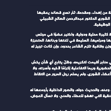
ء الأديب عبدالقادر بن عبدالحي كمال عام (1441=2020م)، ويقع في (96) صفحة مكونة من إهداء، ومقدمة، ثمّ تسع قصائد يعقبها
لشورى الدكتور عبدالرحمن الصالح الشبيلي
 كثيرة محلية ودولية، واختير عضوًا في مجلس
ا ومراميها، السليمة في لغتها وبنائها، المتحرزة
ن وقافية تلزم الشاعر بحدود، وإن كانت تجيز له
منابر أقيمت لتكريمه، وظلّ يتابع أي شأن يخصّ
ضورية وربما التفاعلية إكرامًا لأخيه وأسرته، ولا
أعضاء الشورى، ولم يسلم رجل المرور من التقاط
وعنه، والحديث حوله، والصور الداخلية بأجمعها له
لنقية التي تهفو للعطاء والمنح، ولا تسأل العوض،