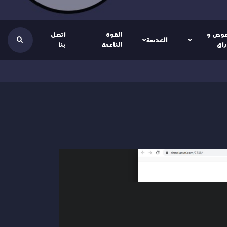
وص و
القوة
اتصل
العدسة
راق
الناعمة
بنا