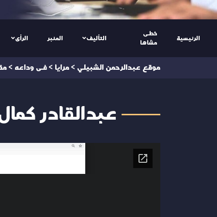
خطى
الرئيسية
التأليف
المنبر
الرأى
مشاها
موقع عبدالرحمن الشبيلي
>
مرايا
>
فى وداعه
>
مق
عبدالقادر كمال