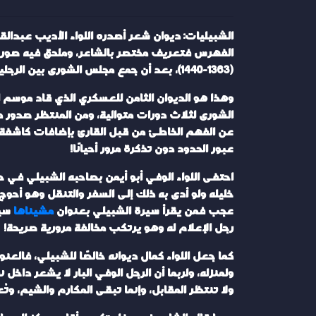
الفهرس فتعريف مختصر بالشاعر، وملحق فيه صور ال
(1363-1440)، بعد أن جمع مجلس الشورى بين الرجلين، وصنع بينهما وشيجة فاقت كثيرًا من الروابط القديمة العضوية أو الوظيفية.
وهذا هو الديوان الثامن للعسكري الذي قاد موسم 
الشورى لثلاث دورات متوالية، ومن المنتظر صدور ديو
عن الفهم الخاطئ من قبل القارئ بإضافات كاشفة في
عبور الحدود دون تذكرة مرور أحيانًا!
احتفى اللواء الوفي أبو أيمن بصاحبه الشبيلي في
خليله ولو أدى به ذلك إلى السفر والتنقل وهو أحوج ما
عجب فمن يقرأ سيرة الشبيلي بعنوان
مشيناها
سيج
رجل الإعلام له وهو يرتكب مخالفة مرورية صريحة!
كما جعل اللواء كمال ديوانه خالصًا للشبيلي، فالعن
ولمنزله، ولربما أن الرجل الوفي البار لا يشعر دا
ولا تنتظر المقابل، وإنما تبقى المكارم والشيم، وت