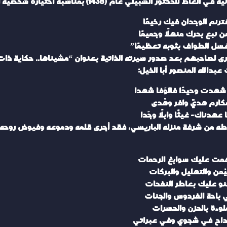
14) بمناسبة اختياره شخصية العام المكرمة في مهرجان الجنادرية:
ترنم الوجدان فيك رخيمًا
ن نبع بحرك منهلًا وجميمًا
سل الطواف بثوبه تعظيمًا”
ى لصاحبهم بعد صدور سيرته الذاتية بعنوان “مشيناها.. حكاية ذات”، 
بدالله المنصور أبا الخيل:
شهدت وحيدًا فالوَفا شهدا
كارم هديٌ وافر وهُدى
 عهدناك- غيثًا وابلًا وجَدا
وطه من شرفة منزله الباريسي، فقد أجرى قلمه ودموعه وفيوض روحه
مت عليك سوابغ الرحمات
يُمن والتهليل والبركات
نو عليك بعاطر النفحات
 باحة الفردوس والجنات
لوءة بالحزن والحسرات
داح في شجوي وفي عبراتي