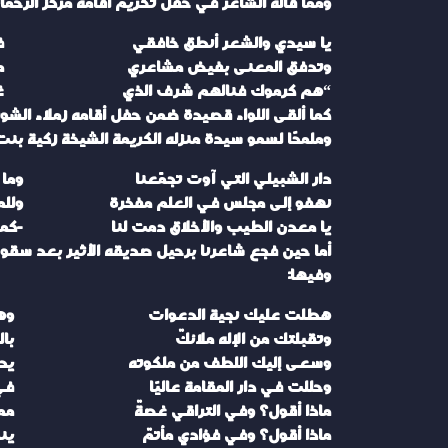
ومما قاله الشاعر في حفل تكريم أقامه مركز الرحمانية في الغاط للدكتور الشبيلي عام (38
يا سيدي والشعر أنطق خافقي
ف
وتدفق المعنى بفيض مشاعري
م
“هم كرموك فنالهم شرف الذي
غ
كما ألقى اللواء قصيدة ضمن حفل أقامه زملاء الشور
وملمحًا لسمو سيدة منزله الكريمة الشيخة زكية بنت ع
دار الشبيلي التي آوت تجمّعنا
وما 
نهفو إلى مجلس في العلم مفخرة
وللم
يا معدن الطيب والأخلاق دمت لنا
-كما
أما حين فجع شاعرنا برحيل صديقه الأثير بعد سق
وفيها:
هطلت عليك نجية الدعوات
وه
وتقبلتك من الإله ملائكٌ
بال
وسعى إليك اللطف من ملكوته
يح
وحللت في دار المقامة عاليًا
في
ماذا أقول؟ وفي التراقي غصةٌ
مم
ماذا أقول؟ وفي فؤادي مأتمٌ
ين