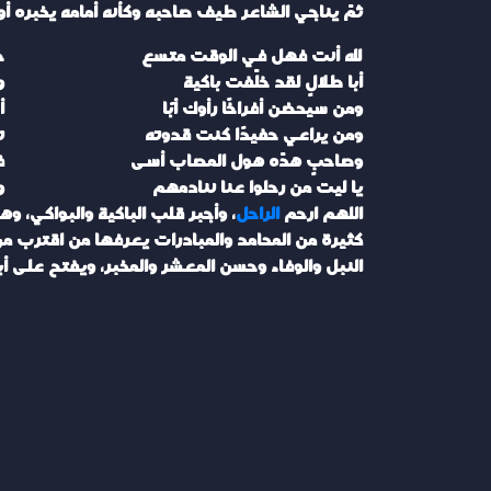
ثمّ يناجي الشاعر طيف صاحبه وكأنه أمامه يخبره 
لله أنت فهل في الوقت متسع
ح
أبا طلالٍ لقد خلّفت باكية
و
ومن سيحضن أفراخًا رأوك أبًا
أ
ومن يراعي حفيدًا كنت قدوته
ت
وصاحبٍ هدّه هول المصاب أسى
ف
يا ليت من رحلوا عنا ننادمهم
و
اللهم ارحم
الراحل
، وأجبر قلب الباكية والبواكي، 
كثيرة من المحامد والمبادرات يعرفها من اقترب من
النبل والوفاء وحسن المعشر والمخبر، ويفتح على أبي