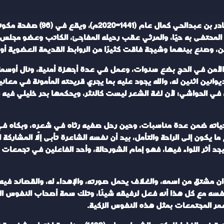
الشبيليات: ديوان شعر أصدره اللوا
محتفى به حيًا، والمرثي عقب رحيله المفاجئ، الكاتب وعضو مجلس ا
الأمن في الحج بضع سنوات، وعمل في عدة أجهزة أمنية، ونال أوسمة
انين اثنين له، والله يجود عليه بما يجري قريحته المأمونة في معانيه
 الحواشي؛ لأن لغة الشعر ليست كالنثر، ويحكمها بحر خليلي فيه وز
 حياته ضمن عدة مناسبات، وحين رحل صفيه رثاه في شعره، وبكاه في 
 يكون إلى الراحة والتأمل، بيد أن نفسه الشاعرة تأبى إلّا المشاركة الح
د أثر اللواء فيها، فهو إمام الشورحالة، وأحد الفاعلين في تجمعات 
وان مشتق من اسمه، والغلاف يحمل صورته، والإهداء له، والقصائد فيه 
خل نفسه مع كل هذا أنه فعل لرفيقه شيئًا، وتلك سمة أصحاب النفوس ا
ُعمر المجتمعات بمثل هذه النفوس الزكية.