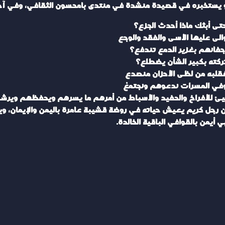
أو يستخبره في قصيدة منشدة في منتدى بامحسون الثقافي، وفي آخرها
تى أبثك ماذا أحدث الجزع؟
الى عليها الأسى والفقد والوجع
جفانهم بغزير الدمع تندفع؟
ركته بكبير الشأن يضطلع؟
قلبه من لظى الأحزان منصدع
في المسرات ندعوهم ونجتمعُ
وهيئ للأفراخ والحفيد والأسباط من أمرهم ما يسرهم ويحفظهم ويرشدهم
 رجل كريم يعيش حياته في روضة قشيبة عامرة باليمن والإيمان، وينعم
 أيمن بالقوافي الباقية الخالدة.