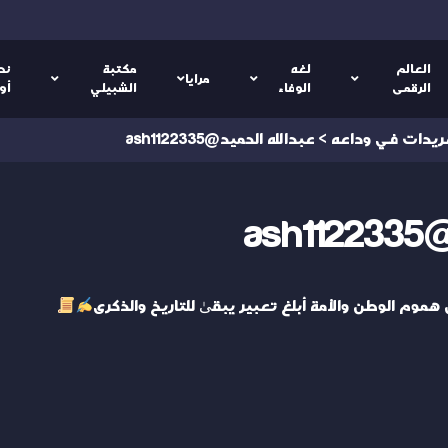
العالم
لغه
مكتبة
نص
مرايا
الرقمى
الوفاء
الشبيلي
أو
ريدات في وداعه
>
عبدالله الحميد@ash1122335
as
هموم الوطن والأمة أبلغ تعبير يبقىٰ للتاريخ والذكرى