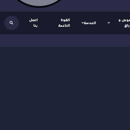
وص و
القوة
اتصل
العدسة
راق
الناعمة
بنا