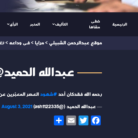
خطى
الرئيسية
التأليف
المنبر
الرأى
مشاها
موقع عبدالرحمن الشبيلي
>
مرايا
>
فى وداعه
>
تغ
عبدالله الحميد@h1122335
رحمه الله فقدكان أحد
#شهود
العصر المعبّرين عن 
— عبدالله الحميد (@ash1122335)
August 3, 2021
Share
Email
Twitter
Facebook