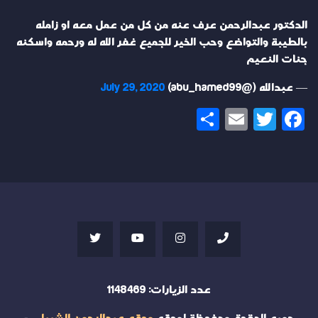
الدكتور عبدالرحمن عرف عنه من كل من عمل معه او زامله
بالطيبة والتواضع وحب الخير للجميع غفر الله له ورحمه واسكنه
جنات النعيم
— عبدالله (@abu_hamed99)
July 29, 2020
Share
Email
Twitter
Facebook
عدد الزيارات:
1148469