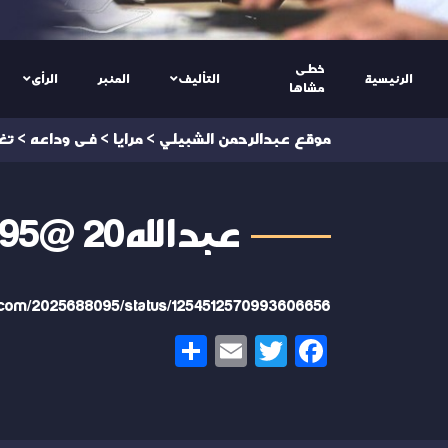
خطى
الرئيسية
التأليف
المنبر
الرأى
مشاها
موقع عبدالرحمن الشبيلي
>
مرايا
>
فى وداعه
>
تغ
عبدالله20 @2025688095
er.com/2025688095/status/1254512570993606656
Share
Email
Twitter
Facebook