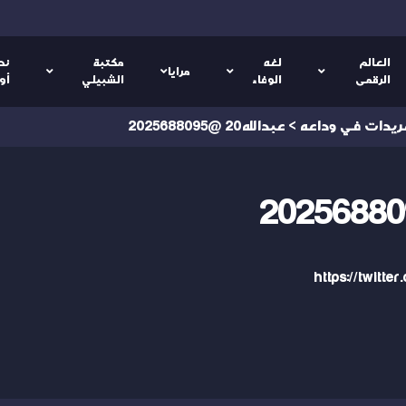
العالم
لغه
مكتبة
نص
مرايا
الرقمى
الوفاء
الشبيلي
أو
ريدات في وداعه
>
عبدالله20 @2025688095
https://twitt