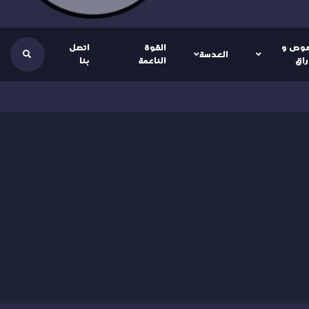
وص و
القوة
اتصل
العدسة
راق
الناعمة
بنا