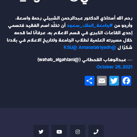
رحم الله أستاذي الدكتور عبدالرحمن الشبيلي رحمة واسعة،
وأرجو من
#جامعة_الملك_سعود
أن تخلّد اسم الفقيد فتسمي
إحدى القاعات الكبرى في قسم الاعلام به، عرفانًا لما قدمه
خلال مسيرته العلمية لطلاب الجامعة ولتاريخ الاعلام في بلادنا
شكرًا ل
@Amanatalriyadh
@KSU
— عبدالوهاب القحطاني (@wahab_algahtani)
October 26, 2021
Share
Email
Twitter
Facebook