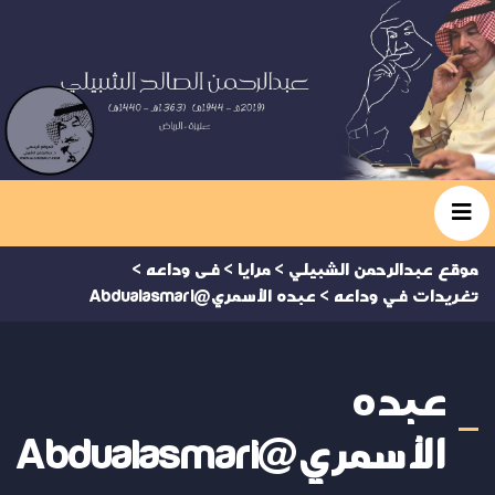
موقع عبدالرحمن الشبيلي
>
مرايا
>
فى وداعه
>
تغريدات في وداعه
>
عبده الأسمري@Abdualasmari
عبده
الأسمري@Abdualasmari