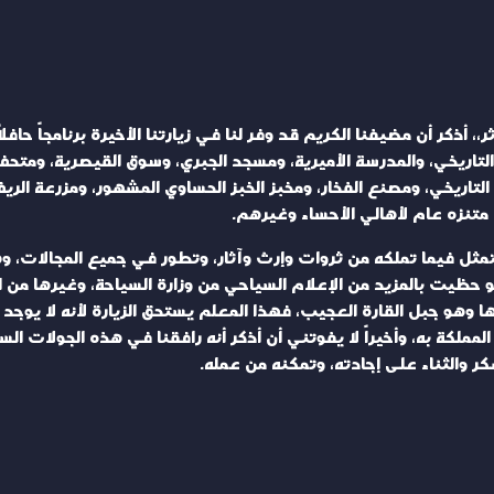
، أذكر أن مضيفنا الكريم قد وفر لنا في زيارتنا الأخيرة برنامجاً حافل
التاريخي، والمدرسة الأميرية، ومسجد الجبري، وسوق القيصرية، ومتحف
 التاريخي، ومصنع الفخار، ومخبز الخبز الحساوي المشهور، ومزرعة الر
متنزه عام لأهالي الأحساء وغيرهم.
 تتمثل فيما تملكه من ثروات وإرث وآثار، وتطور في جميع المجالات
ا لو حظيت بالمزيد من الإعلام السياحي من وزارة السياحة، وغيرها م
ها وهو جبل القارة العجيب، فهذا المعلم يستحق الزيارة لأنه لا يوج
لمملكة به، وأخيراً لا يفوتني أن أذكر أنه رافقنا في هذه الجولات ال
شكر والثناء على إجادته، وتمكنه من عمله.