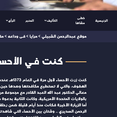
خطى
الرئيسية
التأليف
المنبر
الرأى
مشاها
موقع عبدالرحمن الشبيلي
>
مرايا
>
فى وداعه
>
مق
كنت في الأحساء.
كنت زرت ال
الهفوف، والتي لا تستطيع مكافحتها وصدها حين تص
معالي الدكتور عبد الله العبد القادر مع مجموعة من ا
بالولايات المتحدة الأمريكية، وكانت الثانية بدعوة م
أما الزيارة الأخيرة فكانت منذ أيام قليلة ضمن ر
الرحمن السديري .. وشتان بين الأحساء التي شاهدته