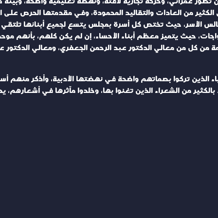
تطور عمراني، وحركة تجارية لافتة، ونهضة تعليمية واضحة، وبيئة 
الكثير من العادات والتقاليد المحمودة، وفي مقدمتها الحرص على الت
الس الأسر، حيث تختص كل أسرة بمجلس يتسع لجميع أبنائها تلتقي فيه 
واجات، حيث يتميز معظم أبناء الأحساء، إن لم يكن كلهم، بأنهم موحد
من كل من معالي الدكتور عبد الرحمن الجعفري، ومعالي الدكتور عبد ا
دباء الذين تركوا بصماتهم واضحة في نهضتها الأدبية، وأذكر منهم أستا
اء بالكثير من الشعراء الذين تغنوا بها، وخلدوا مآثرها في أشعارهم،