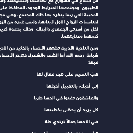
من اتساع في الشوارع مع نظافتها وتنسيقها، ومن 
الطيبون، ومجتمعها المترابط الودود، المحافظ على 
المحببة التي ربما ينفرد بها ذلك المجتمع، وهي مج
لمناسبات الزواج الأول لأبنائها، وليس غيره من الز
لكل من أسرتي الجعفري والبراك، وذلك بدعوة كريمة 
كرمهما وعنايتهما.
ومن الناحية الأدبية تشتهر الأحساء بالكثير من الأ
شباط، رحمه الله، أما الشعر والشعراء فتزخر الأحس
فيها:
هبّ النسيم على هجر فقال لها
إني أحبك، بالتقبيل أخجلها
والعاشقون تغنوا في الحسا طربا
كل يريد أن يحظى بخطبتها
هي الأحسا جمالاً ترتدي حللا