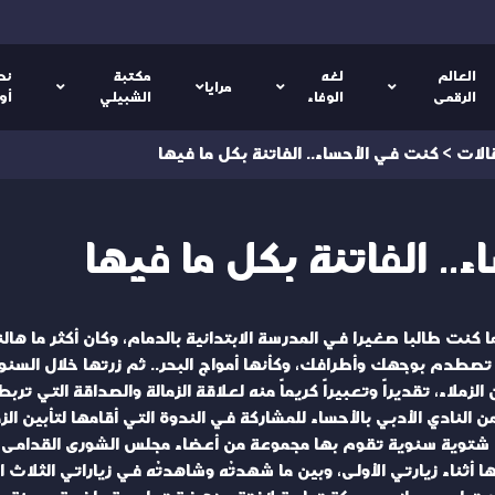
العالم
لغه
مكتبة
نص
مرايا
الرقمى
الوفاء
الشبيلي
أو
الات
>
كنت في الأحساء.. الفاتنة بكل ما فيها
. الفاتنة بكل ما فيها
أحساء لأول مرة في العام 1373هـ عندما كنت طالبا صغيرا في المدرسة الابتدائية بالدمام
طدم بوجهك وأطرافك، وكأنها أمواج البحر.. ثم زرتها خلال السنوات
لزملاء، تقديراً وتعبيراً كريماً منه لعلاقة الزمالة والصداقة التي تر
ن النادي الأدبي بالأحساء للمشاركة في الندوة التي أقامها لتأبين الز
حلة شتوية سنوية تقوم بها مجموعة من أعضاء مجلس الشورى القدامى، ب
ا أثناء زيارتي الأولى، وبين ما شهدتُه وشاهدتُه في زياراتي الثلاث