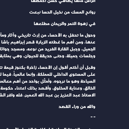
الرأس منها يضاهي حسن أخمصها
روائح المسك من نخيل الحسا نبعت
في زهوة التمر والريحان مطلعها
وحول ما تحفل به الأحساء من إرث تاريخي وآثار ومآثر،
عنها، ومن أهم ما غطته الزيارة قصر إبراهيم باشا 
الجميل، وجبل القارة الفريد من نوعه، ومسجد جواثا
وجلسات جميلة، وحتى حديقة للحيوان، وهي بمثابة 
وقبل أن أختم أقول إن الأحساء زاخرة بكنوز قيمة
على المستوى الداخلي للمملكة، وإنما عالمياً، فيم
السياحة وهو ما نرجوه، وأمثّل بواحد من أهم معالم
الخالق، وعناية المخلوق، وأقصد بذلك اعتناء حكومة ا
الاستاذ عبد العزيز بن عبد الله العمير، فله وافر ال
والله من وراء القصد
** **