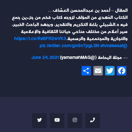
المقال – أحمد بن عبدالمحسن العسَّاف…
الكتاب المُهدى من المؤلف لزوجه كتاب فخم من جزءين جمع
فيه د.الشبيلي بلغة التكريم والتقدير، وبجهد الباحث الخبير،
سير أعلام من مختلف مناحي حياتنا الثقافية والإعلامية
والتجارية والمجتمعية والرسمية.
https://t.co/RaBFR2wVK3
pic.twitter.com/goGv7pgLSN
@ahmalassaf
— مجلة اليمامة (@yamamahMAG)
June 24, 2021
Share
Email
Twitter
Facebook