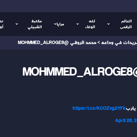
العالم
لغه
مكتبة
نص
مرايا
الرقمى
الوفاء
الشبيلي
أو
ريدات في وداعه
>
محمد الروقي @MOHMMED_ALROGE8
M
 يارب
https://t.co/KCOZvg2YFk
April 28, 