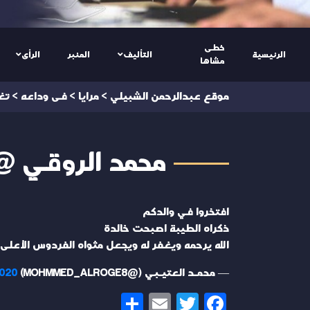
خطى
الرئيسية
التأليف
المنبر
الرأى
مشاها
موقع عبدالرحمن الشبيلي
>
مرايا
>
فى وداعه
>
تغ
محمد الروقي @OHMMED_ALROGE8
افتخروا في والدكم
ذكراه الطيبة اصبحت خالدة
الله يرحمه ويغفر له ويجعل مثواه الفردوس الأعلى
— محمـد العتيـبي (@MOHMMED_ALROGE8)
2020
Share
Email
Twitter
Facebook