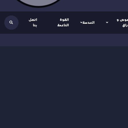
وص و
القوة
اتصل
العدسة
راق
الناعمة
بنا