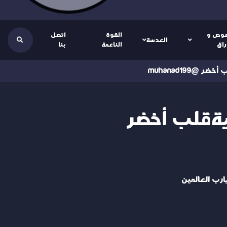
وص و
القوة
اتصل
العدسة
راق
الناعمة
بنا
muhanad199
يةقلب أخضر
يارب العالمين