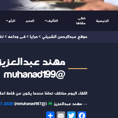
خطى
الرئيسية
التأليف
المنبر
الرأى
مشاها
موقع عبدالرحمن الشبيلي
>
مرايا
>
فى وداعه
>
تغ
مهند عبدالعزي
@muhanad199
اللقاء اليوم مختلف تمامًا عندما يكون عن قامة اعل
— مهند عبدالعزيز
(@mmuhanad197)
7, 2020
Share
Email
Twitter
Facebook