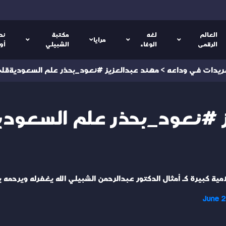
العالم
لغه
مكتبة
نص
مرايا
الرقمى
الوفاء
الشبيلي
أو
ريدات في وداعه
>
مهند عبدالعزيز #نعود_بحذر علم السعوديةقلب أخضر @
ز #نعود_بحذر علم السعود
امية كبيرة كـ أمثال الدكتور عبدالرحمن الشبيلي الله يغفرله ويرحمه 
June 2