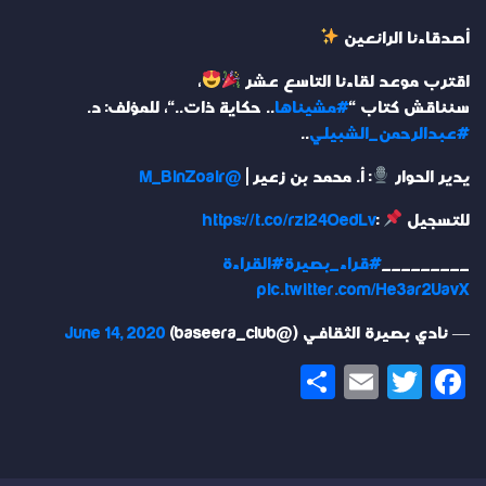
أصدقاءنا الرائعين
اقترب موعد لقاءنا التاسع عشر
،
سنناقش كتاب "
#مشيناها
.. حكاية ذات.."، للمؤلف: د.
#عبدالرحمن_الشبيلي
..
يدير الحوار
: أ. محمد بن زعير |
@M_BinZoair
للتسجيل
:
https://t.co/rzi24OedLv
_________
#قراء_بصيرة
#القراءة
pic.twitter.com/He3ar2UavX
— نادي بصيرة الثقافي (@baseera_club)
June 14, 2020
Share
Email
Twitter
Facebook