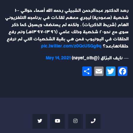
رصد الدكتور عبدالرحمن الشبيلي رحمه الله أسماء حوالي ١٠٠
شخصية (سعودية) ليجري معهم لقاءات في برنامجه التلفزيوني
الهام (شريط الذكريات) . ولكنه لم يستضف ويسجل كما ذكر
سوى مع نحو٢٠ شخصية وذلك عامي (١٣٩٦-١٣٩٧هـ) وتم رفع
الحلقات في اليوتيوب فمن هي بقية الشخصيات التي لم ترفع
حلقاتهابعد؟
pic.twitter.com/z0QcUSGg9q
— نايف البرّاق (@nayef_otb)
May 14, 2021
Share
Email
Twitter
Facebook