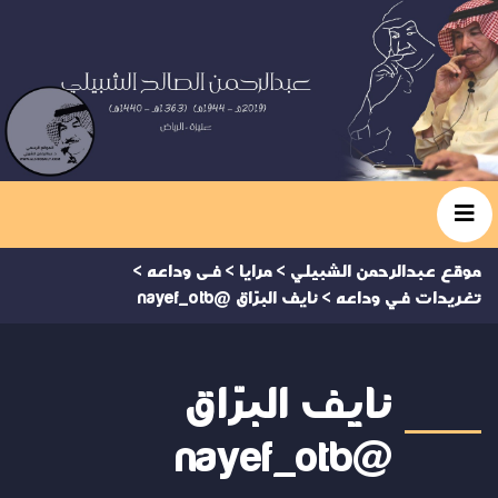
موقع عبدالرحمن الشبيلي
>
مرايا
>
فى وداعه
>
تغريدات في وداعه
>
نايف البرّاق @nayef_otb
نايف البرّاق
@nayef_otb