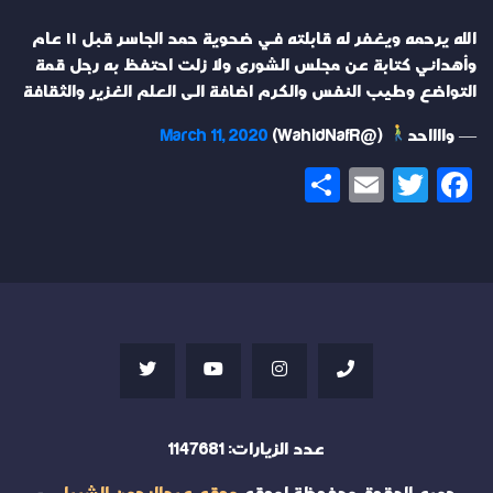
الله يرحمه ويغفر له قابلته في ضحوية حمد الجاسر قبل ١١ عام
وأهداني كتابة عن مجلس الشورى ولا زلت احتفظ به رجل قمة
التواضع وطيب النفس والكرم اضافة الى العلم الغزير والثقافة
— وااااحد
(@WahidNafR)
March 11, 2020
Share
Email
Twitter
Facebook
عدد الزيارات:
1147681