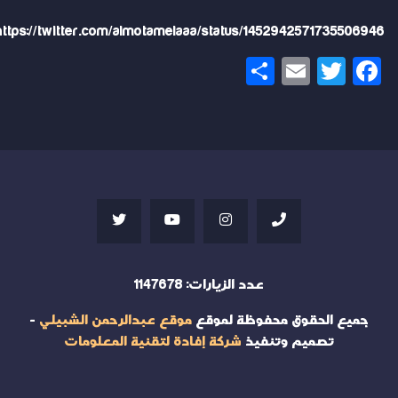
https://twitter.com/almotamelaaa/status/1452942571735506946
Share
Email
Twitter
Facebook
عدد الزيارات:
1147678
جميع الحقوق محفوظة لموقع
موقع عبدالرحمن الشبيلي
-
تصميم وتنفيذ
شركة إفادة لتقنية المعلومات