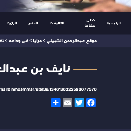
خطى
الرئيسية
التأليف
المنبر
الرأى
مشاها
موقع عبدالرحمن الشبيلي
>
مرايا
>
فى وداعه
>
تغ
نايف بن عبدالعزيز الم
om/naifbinmoammar/status/1346136322596077570
Share
Email
Twitter
Facebook