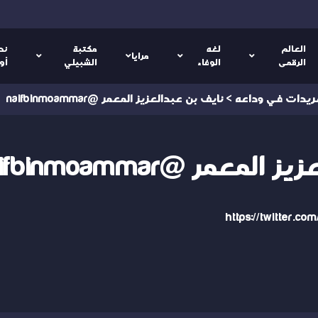
العالم
لغه
مكتبة
نص
مرايا
الرقمى
الوفاء
الشبيلي
أو
ريدات في وداعه
>
نايف بن عبدالعزيز المعمر @naifbinmoammar
عمر @naifbinmoammar
https://twitter.c