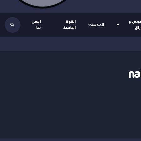
وص و
القوة
اتصل
العدسة
راق
الناعمة
بنا