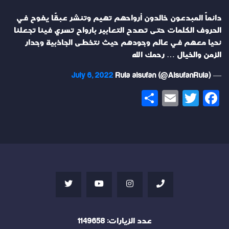
دائماً المبدعون خالدون أرواحهم تهيم وتنشر عبقًا يفوح في
الحروف الكلمات حتى تصدح التعابير بارواح تسري فينا تجعلنا
نحيا معهم في عالم وجودهم حيث نتخطى الجاذبية وجدار
الزمن والخيال … رحمك الله
July 6, 2022
— Rula alsufan (@AlsufanRula)
Share
Email
Twitter
Facebook
عدد الزيارات:
1149658