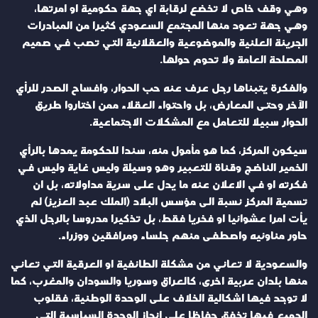
وهي وقف خاص لا تخضع لرقابة اي جهة حكومية او امرتها،
وهي جهة تعود منها المجتمع السعودي كثيرا من المبادرات
الجريئة العلنية والموضوعية والعقلانية التي تصب في صميم
المصلحة العامة ولا تحوم حولها.
والفكرة يتبناها رجل عرف عنه حب الحوار، وافساح الصدر للرأي
الآخر وحتى المعارض، بل واحتواء العقلاء ممن اختاروا طريق
الحوار سبيلا للتعامل مع المشكلات الاجتماعية.
سيكون المركز، كما هو مأمول منه، سندا للحكومة يمدها بالرأي
الخمير الناضج وقناة للتعبير وهو وسيلة وليس غاية وليس في
فكرته او في الاعلان عنه ما يدل على سرية مداولاته، بل ان
تسمية المركز نسبة الى مؤسس البلاد (الملك عبد العزيز) لم
يأت امرا عشوائيا او فخريا فقط، بل تذكيرا مدروسا بالرجل الذي
حاور مناوئيه واصطفى منهم جلساء ومرافقين ووزراء.
والسعودية لا تعاني من مشكلة الطائفية او العرقية التي تعاني
منها بلدان عربية اخرى، كالعراق وسوريا والسودان والمغرب، كما
لا توجد فيها اشكالية الخلاف على الوحدة الوطنية، فقلوب
الجميع فيها تخفق حفاظا على انجاز الوحدة السياسية التي