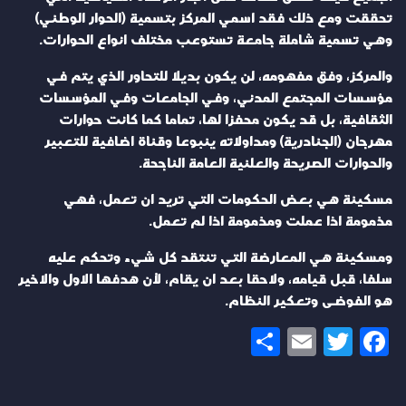
تحققت ومع ذلك فقد اسمي المركز بتسمية (الحوار الوطني)
وهي تسمية شاملة جامعة تستوعب مختلف انواع الحوارات.
والمركز، وفق مفهومه، لن يكون بديلا للتحاور الذي يتم في
مؤسسات المجتمع المدني، وفي الجامعات وفي المؤسسات
الثقافية، بل قد يكون محفزا لها، تماما كما كانت حوارات
مهرجان (الجنادرية) ومداولاته ينبوعا وقناة اضافية للتعبير
والحوارات الصريحة والعلنية العامة الناجحة.
مسكينة هي بعض الحكومات التي تريد ان تعمل، فهي
مذمومة اذا عملت ومذمومة اذا لم تعمل.
ومسكينة هي المعارضة التي تنتقد كل شيء وتحكم عليه
سلفا، قبل قيامه، ولاحقا بعد ان يقام، لأن هدفها الاول والاخير
هو الفوضى وتعكير النظام.
Share
Email
Twitter
Facebook