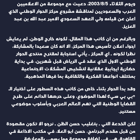
ويوم الثلاثاء 2003/8/5، دعيت مع مجموعة من الاعلاميين
العرب والسعوديين لمناقشة مشروع مركز الحوار الوطني الذي
اعلن عن قيامه ولي العهد السعودي الامير عبد الله بن عبد
العزيز.
وبالرغم من ان كاتب هذا المقال، لكونه خارج الوطن، لم يعايش
اجواء اعلان تأسيس هذا المركز، الا انه كان سعيدا بالمشاركة،
نظرا لكونه ـ اي المركز ـ يأتي استجابة لمقترح منتدى الحوار
الوطني الاول الذي عقد في الرياض قبل شهرين، في بداية
حضارية ايجابية عقلانية لتشخيص المشكلات الاجتماعية
بمختلف انواعها الفكرية والثقافية بما فيها المذهبية.
وقد بدأ الحوار بثناء خاص من كاتب هذه السطور على اختيار الـ
«بي بي سي» لهذا الموضوع، وعلى حرصها الدائم على طرح
القضايا الوطنية التي تهم العالم العربي وبأسلوب موضوعي
مستنير.
لكن الخدعة التي ـ بتغليب حسن الظن ـ نرجو الا تكون مقصودة
من قبل مقدم البرنامج، حسن ابو العلا، في مكتب الاذاعة في
القاهرة، هي في اضافة مجموعة مما يسمى بالمعارضة