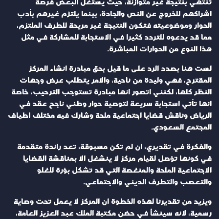
تنتهي بنتيجة غير متوازنة، حيث يستغل البعض فرصة
اشراكهم للخروج عن النص والجادة، بينما يلتزم غيرهم بأدب
الحوار وموضوعيته فتكون النتيجة غير مريحة للطرف الملتزم،
مما قد يدعوه للتردد كثيرا في الاستجابة للمشاركة في مثل
هذا النوع من الحوارات المباشرة.
لست هنا بصدد الرد على ما قيل بحق مبادرة انشاء المركز
المقترح، فهي وليدة من ناحية، والامر يتطلب عرض وجهات
النظر كلها، لكنني اتصور انها مبادرة تستوجب الترحيب، خاصة
انها تأتي استجابة سريعة لتوصية حوار وطني ناجح عقد في
الرياض وناقش قضايا اجتماعية ملحة وشارك فيه مختلف اطياف
المجتمع السعودي.
والفكرة في تقديري، ان لم تكن مسبوقة، تعد رائدة متقدمة
في كونها تؤصل لقيام مركز لا ينشغل الا بمناقشة القضايا
الاجتماعية الملحة والمنغصة التي قد تشكل بؤرة للغلو
والتعصب والتطرف الديني والاجتماعي.
ويزيد من تقديرنا لهذه الخطوة ان المركز لا يعمل تحت وصاية
رسمية، لانه سينشأ في حضن مكتبة الملك عبد العزيز العامة،