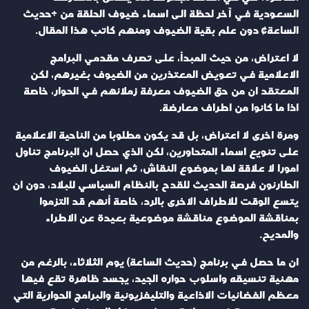
السعودية في آخر لحظة الى اسماء ضيوف الحلقة من «حديث
الساعة» دون علم بقية الضيوف ومنهم كاتب هذا المقال.
لا اعتراض، من حيث المبدأ، على تصرف مقدمي البرامج
الاعلامية في تعويض المعتذرين من الضيوف بغيرهم، لكن
المعتقد ان من حق الضيوف معرفة زملائهم في الحوار، خاصة
اذا ما كانوا من اطراف معارضة.
ومرة اخرى لا اعتراض، بل قد يكون مطلوبا من الناحية الاعلامية
على تنويع اسماء المتحاورين، لكن الذي حصل ان البرنامج تناول
امورا لا علاقة لها بموضوع النقاش، ثم استغل الضيوف
الطارئون فرصة الحديث للقدح بالنظام السياسي للبلاد، دون ان
يتسع الوقت للاطراف الاخرى بالرد، خاصة أنهم قد التزموا
بمناقشة الموضوع مناقشة موضوعية بعيدة عن الاطراء
والمديح.
ان ما حصل في برنامج (حديث الساعة) يوم الثلاثاء، بالرغم من
مهنية تنسيقه واسلوب حواره الجيد، يجسد ظاهرة تقع فيها
معظم الفضائيات الاذاعية والتليفزيونية والبرامج الحوارية التي