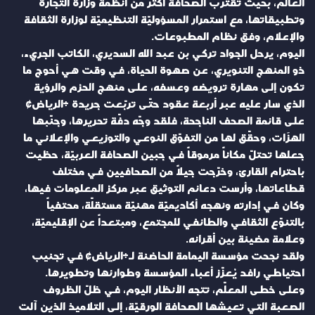
العالم، بحيث تقترب الصحافة أكثر من أنظمة وزارة التجارة
وتطبيقاتها، مع استمرار المسؤوليّة التنظيميّة لوزارة الثقافة
والإعلام، وفق نظام المطبوعات.
اليوم، يرحل الجواد تركي بن عبد الله السديري، الكاتب الجريء،
ذو المنهج التنويري، عن صهوة الحياة، في وقت هي أحوج ما
تكون إلى مهارة ترويضه وعسفه، على منهج الحزم والرؤية
الذي سار عليه عبر أربعة عقود حتّى تربّعت جريدة «الرياض»
على قائمة الصحف الناجحة، فلقد وجّه دفّة تحريرها، وجنّبها
الهزَات، وحقّق لها من التفوّق النوعي والتوزيعي والإعلاني ما
جعلها تحتلّ مكاناً مرموقاً في جبين الصحافة العربيّة، حظيت
باحترام القارئ، وخرّجت جيلاً من الصحافيين في مختلف
قطاعاتها، وأرست دعائم التوثيق عبر مركز المعلومات فيها،
وكان في إدارته ونهجه أكاديميّة مهنيّة مستقلّة، محتفياً
بالتنوّع الثقافي والطائفي للمجتمع، ومبتعداً عن الإقليميّة،
وعلامة مضيئة بين أقرانه.
ولقد نجحت مؤسسة اليمامة الحاضنة لـ«الرياض» في تجنيب
احتياطي رافد يُعزّز أعباء المؤسسة وطوارئها وتطويرها.
وعلى خطى المعلّم، تتجه الأنظار اليوم، في ظلّ الظروف
الصعبة التي تعيشها الصحافة الورقيّة، إلى التلاميذ الذين آلت