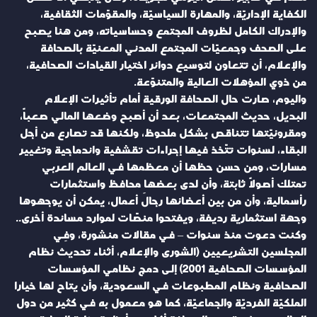
الكفاية الإداريّة، والمهارة السياسيّة، والمقوّمات الثقافية،
والإدراك الكامل لظروف المجتمع وحساسياته، ومن هنا يصبح
على الصحف وجمعيّات المجتمع المدني المعنيّة بالصحافة
والإعلام، أن تتعاون لتوسيع دوائر اختيار القيادات الصحافية،
من ذوي المؤهلات العالية والمتنوّعة.
واليوم، صارت حال الصحافة الورقية أمام تأثيرات الإعلام
البديل، حديث المجتمعات، بعد أن أصبح وضعها المالي صعباً،
ومقروئيّتها تتناقص بشكل ملحوظ، ولكنها قد تصارع من أجل
البقاء، لسنوات تتّخذ فيها إجراءات تقشفية واندماجية وتغيير
مسارات، ومن حسن حظها أن معظمها في العالم العربي
تمتلك أصولاً ثابتة، وأن لدى بعضها محافظ واستثمارات
رأسمالية، وأن من بين أعضائها رجالَ أعمال، يمكن أن يوجهوها
وجهة استثمارية رديفة، ويفتحوا منصّات لموارد مساندة أخرى..
وكنت دعوت منذ سنوات – في مقالات منشورة، وفِي
المجلسين التشريعيين (الشورى والإعلام، أثناء تحديث نظام
المؤسسات الصحافية 2001) إلى دمج نظامي المؤسسات
الصحافية ونظام المطبوعات في السعودية، وأن يتاح لها خيارا
الملكيّة الفرديّة والجماعيّة، كما هو معمول به في كثير من دول