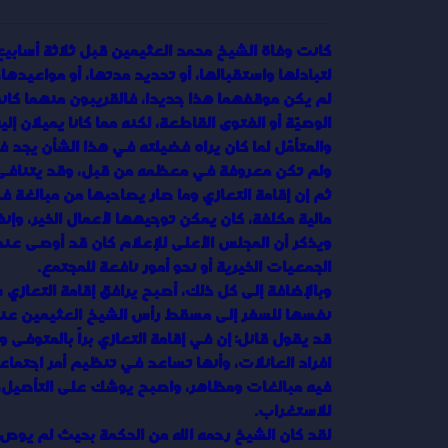
كانت وفاة الشيخ محمد العثيمين قبل ثلاثة أسابيع
لتبادلها واستقبالها، أو تحديد مدتها، أو مواعيدها
لم يكن موقفهما هذا جديدا، فالقريبون منهما كانو
الوصيّة أو الفتوى القاطعة، لكنه مما كانا يميلان إ
والمتأمّل لما كان يراه فضيلته في هذا الشأن يجد ف
ولم تكن معروفة في معظمه من قبل، وقد يتنافى ب
ثم إن إقامة التعازي وما صار يصاحبها من مبالغة 
مالية مكلفة، كان يمكن توجيهها لأعمال الخير، وإنف
ويذكر أن المجلس الأعلى للإعلام كان قد أوصى عند ب
الجمعيات الخيرية أو نحو أمور نافعة للمجتمع.
وبالإضافة إلى كل ذلك، أصبح يرافق إقامة التعازي س
نفسها للسفر إلى مسقط رأس الشيخ العثيمين عنيز
قد يقول قائل: إن في إقامة التعازي براً بالمتوفى 
افراد العائلات، وأنها تساعد في تنظيم أمر اجتم
فيه مبالغات ومظاهر، واصبح يوشك على التأصيل، و
للاستغراب.
لقد كان الشيخ رحمه الله من الحكمة بحيث لم يوص بذل