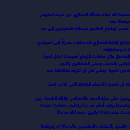
هما الله تجاه مسألة التعازي، من حيث الجلوس
باهاة بها.
حسب إيضاح الدكتور عبدالله العثيمين إلى حد
رافق إقامة التعازي قد دخلت حديثاً إلى المجتمع،
دات وصفاؤها.
لفنادق مثل حفلات الزواج أصبحت تمثل أموراً
وفى بالدعاء، وعلى المنفقين بالأجر.
 من ناحية، وعلى أمل أن توجّه نفقاتها نحو
 أن نتصور الأعداد الهائلة التي كانت تعدّ
 يعين على صلة الرحم والتصافي وإزالة الشحناء بين
مجتمعنا يقف أمام أمر بدأ يتطور، وصارت تحدث
دث عند وفاة الشيخ رحمه الله مدعاةً
 والحريّ بالعلماء والمفكرين والدعاة أن يوجهوا