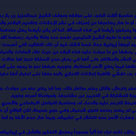
 مناسبة ألقت الضوء على موقفه وموقف الشيخ عبدالعزيز بن باز رحم
، أو ما صار يصاحبها من إسراف في نشر الإعلانات وتقديم الولائم والم
ا يعرفون رأيهما في هذه المسألة، كما لم يكن رأيهما يصل عندهما 
ليه، وهو ما نهجه الشيخ العثيمين نفسه عند وفاة والديه، رحمهما الله.
يه أوجهاً إيجابية عدة، فمما لاشك فيه أن تلك التقاليد التي أصبحت ت
عضها مع ما عرفت عليه هذه البلاد من حيث نقاء العادات والعبا
في النشر والمظاهر حتى أنها في بعض مدن المملكة تحجز لها صالات ا
اقها فيما ينفع الأسر المحتاجة، وتوجيه صرفها نحو ما يعود على المت
دء تفشِّي ظاهرة إعلانات التعازي بالحد منها على اعتبار أنها دخيلة
فر وترحال، والكل يعلم مخاطر ذلك، وما قد ينتج عنه من حوادث، ولنا
ة للمشاركة في التعبير عن مشاعرها، ولمواساة أسرته وذويه.
وفرصة للترحم عليه والدعاء له، ومناسبة للتواصل الاجتماعي والأسري
اعي لم يصدر بمنعه فتوى شرعية,,, وهي حجج صحيحة، لكن الواقع أن 
صارت الأسر معه تتناظر في تطبيقه، وربما صار عدم الأخذ به كما ح
ك، لكنه ترك لنا أثراً محموداً يستحق التفكير والتأمل في إيجابياته،