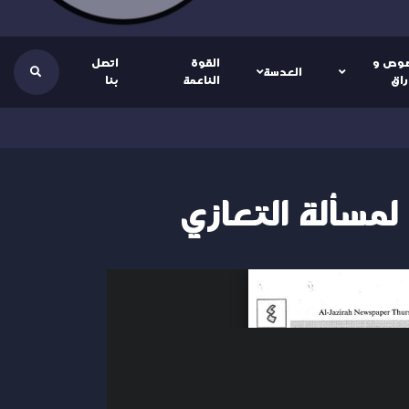
وص و
القوة
اتصل
العدسة
راق
الناعمة
بنا
لمسألة التعازي