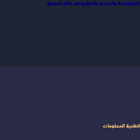
متواضعة والحسنة والمشروعة,,, والله الموفق.
*
لتقنية المعلومات