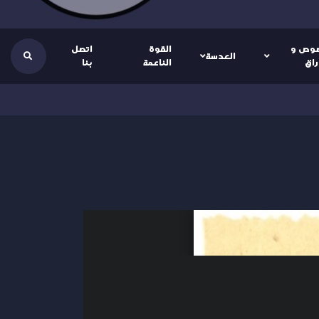
وص و
القوة
اتصل
العدسة
راق
الناعمة
بنا